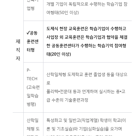
단독기
개별 기업이 독립적으로 수행하는 학습기업 참
업형
여형태(50인 이상)
도제식 현장 교육훈련은 학습기업이 수행하고
✓공동
사업장 외 교육훈련은 학습기업과 협약을 체결
재
훈련센
한 공동훈련센터가 수행하는 학습기억 참여형
직
터형
태(20인 이상)
자
P-
산학일체형 도제학교 훈련 졸업생 등을 대상으
TECH
로
(고숙련
폴리텍•전문대 등과 연계하여 실시하는 중•고
일학습
급 수준의 기술훈련과정
병행)
산학일
특성화고 및 일반고(직업계열) 학생이 학교(이
체형 도
론 및 기초실습)와 기업(심화실습)을 오가며