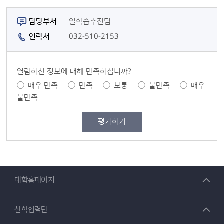
담당자 정보
담당부서
일학습추진팀
연락처
032-510-2153
콘텐츠 만족도 조사
열람하신 정보에 대해 만족하십니까?
만족도 조사
매우 만족
만족
보통
불만족
매우
불만족
대학홈페이지
산학협력단