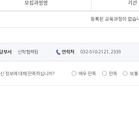
모집과정명
기간
등록된 교육과정이 없습니
당부서
산학협력팀
연락처
032-510-2121, 2339
만족도 조사
신 정보에 대해 만족하십니까?
매우 만족
만족
보통