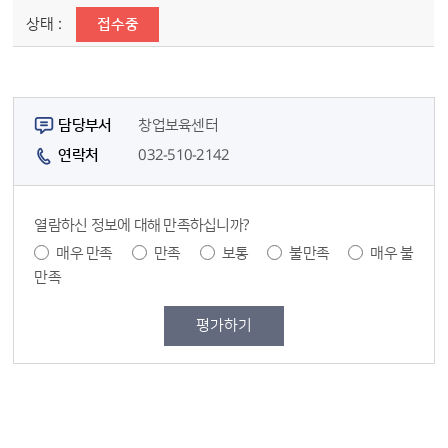
접수중
담당자 정보
담당부서
창업보육센터
연락처
032-510-2142
콘텐츠 만족도 조사
열람하신 정보에 대해 만족하십니까?
만족도 조사
매우 만족
만족
보통
불만족
매우 불
만족